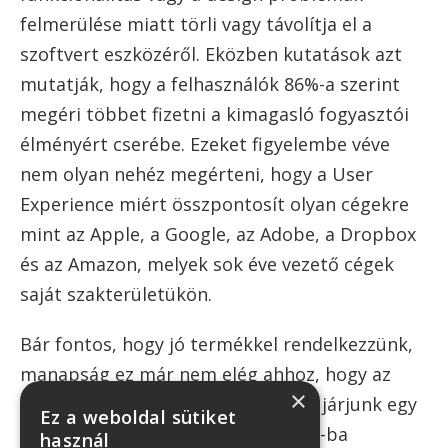
felmerülése miatt törli vagy távolítja el a
szoftvert eszközéről. Eközben kutatások azt
mutatják, hogy a felhasználók 86%-a szerint
megéri többet fizetni a kimagasló fogyasztói
élményért cserébe. Ezeket figyelembe véve
nem olyan nehéz megérteni, hogy a User
Experience miért összpontosít olyan cégekre
mint az Apple, a Google, az Adobe, a Dropbox
és az Amazon, melyek sok éve vezető cégek
saját szakterületükön.
Bár fontos, hogy jó termékkel rendelkezzünk,
manapság ez már nem elég ahhoz, hogy az
×
üzleti életben a konkurensek előtt járjunk egy
Ez a weboldal sütiket
lépéssel. Sok esetben az UX design-ba
használ