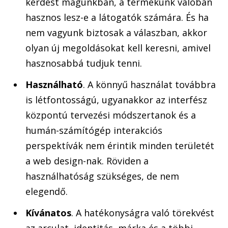
kérdést magunkban, a termékünk valóban
hasznos lesz-e a látogatók számára. És ha
nem vagyunk biztosak a válaszban, akkor
olyan új megoldásokat kell keresni, amivel
hasznosabbá tudjuk tenni.
Használható
. A könnyű használat továbbra
is létfontosságú, ugyanakkor az interfész
központú tervezési módszertanok és a
humán-számítógép interakciós
perspektívák nem érintik minden területét
a web design-nak. Röviden a
használhatóság szükséges, de nem
elegendő.
Kívánatos
. A hatékonyságra való törekvést
az arculat, identitás, márka és a többi