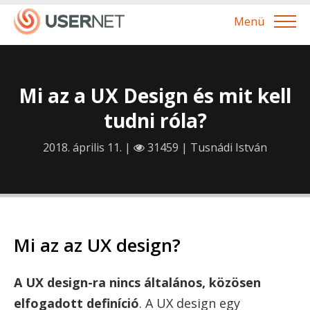
Menü
Mi az a UX Design és mit kell
tudni róla?
2018. április 11. |
31459 |
Tusnádi István
Mi az az UX design?
A UX design-ra nincs általános, közösen
elfogadott definíció
. A UX design egy