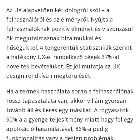
Az UX alapvetően két dologról szól – a
felhasználóról és az élményről. Nyújts a
felhasználóknak pozitív élményt és viszonzásul
ők megjutalmaznak bizalmukkal és
hűségükkel. A tengerentúli statisztikák szerint
a hatékony UX-el rendelkező cégek 37%-al
növelték bevételüket. Ez jól mutatja az UX
design rendkívüli megtérülését.
Ha a termék használata során a felhasználónak
rossz tapasztalata van, akkor villám gyorsan
tovább áll és keres egy másikat. A fogyasztók
90%-a a gyenge teljesítmény miatt hagy fel egy
applikáció használatával, 86%-a pedig
funkcionalitás vagy a design problémák