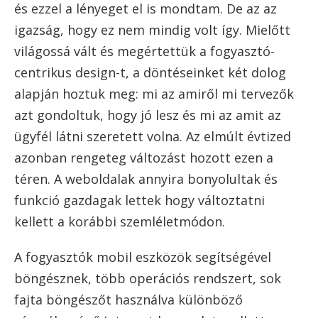
és ezzel a lényeget el is mondtam. De az az
10 gyors UX Design tipp a
igazság, hogy ez nem mindig volt így. Mielőtt
felhasználói élmény javításához
világossá vált és megértettük a fogyasztó-
A legjobb UX blogok
centrikus design-t, a döntéseinket két dolog
alapján hoztuk meg: mi az amiről mi tervezők
azt gondoltuk, hogy jó lesz és mi az amit az
ügyfél látni szeretett volna. Az elmúlt évtized
azonban rengeteg változást hozott ezen a
téren. A weboldalak annyira bonyolultak és
funkció gazdagak lettek hogy változtatni
kellett a korábbi szemléletmódon.
A fogyasztók mobil eszközök segítségével
böngésznek, több operációs rendszert, sok
fajta böngészőt használva különböző