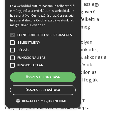
fektetett energia az, ami eldönti ki lesz egy
Ez a weboldal sütiket használ a felhasználói
adott területen a piacvezető. A megnyerő
élmény javítása érdekében. A weboldalunk
használatával Ön hozzájárul az összes süti
felhasználói élmény bizonyítottan felkelti a
használatához, a Cookie szabályzatunknak
megfelelően.
Bővebben
felhasználók érdeklődését, de ami még
fontosabb - hűségüket is elnyeri. A
ELENGEDHETETLENÜL SZÜKSÉGES
felhasználók 48%-a szerint, ha egy olyan
TELJESÍTMÉNY
weboldalra tévednek, amely nem működik,
CÉLZÁS
nem jelenik meg rendesen mobilon, akkor az a
FUNKCIONALITÁS
cég nem törődik ügyfeleikkel. És 52%-uk
BESOROLATLAN
szerint, ha rosszul jelenik meg mobilon az
ÖSSZES ELFOGADÁSA
oldal, akkor nem valószínű, hogy fel fogják
venni a céggel a kapcsolatot.
ÖSSZES ELUTASÍTÁSA
A reszponzivitás manapság már nem
RÉSZLETEK MEGJELENÍTÉSE
elégséges; a felhasználók 40%-a kilép a