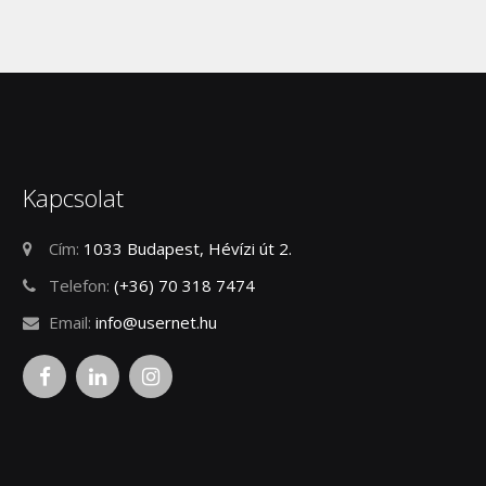
Kapcsolat
Cím:
1033
Budapest
,
Hévízi út 2.
Telefon:
(+36) 70 318 7474
Email:
info@usernet.hu