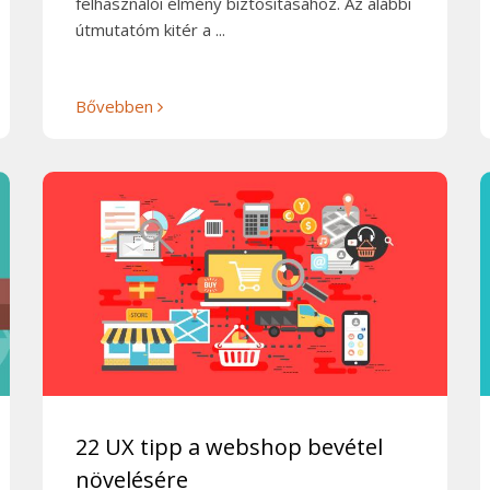
felhasználói élmény biztosításához. Az alábbi
útmutatóm kitér a ...
Bővebben
22 UX tipp a webshop bevétel
növelésére