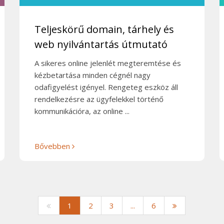
Teljeskörű domain, tárhely és
web nyilvántartás útmutató
A sikeres online jelenlét megteremtése és
kézbetartása minden cégnél nagy
odafigyelést igényel. Rengeteg eszköz áll
rendelkezésre az ügyfelekkel történő
kommunikációra, az online ...
Bővebben
1
2
3
...
6